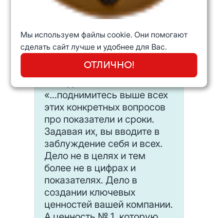
раскрываться, спорить,
предлагать и делать?», а не
спрашивайте «В какой
Мы используем файлы cookie. Они помогают
последовательности это
сделать сайт лучше и удобнее для Вас.
делать?» Джек Уэлч сказал
ОТЛИЧНО!
о сути современного
менеджмента так:
«...поднимитесь выше всех
этих конкретных вопросов
про показатели и сроки.
Задавая их, вы вводите в
заблуждение себя и всех.
Дело не в целях и тем
более не в цифрах и
показателях. Дело в
создании ключевых
ценностей вашей компании.
А ценность № 1, которую