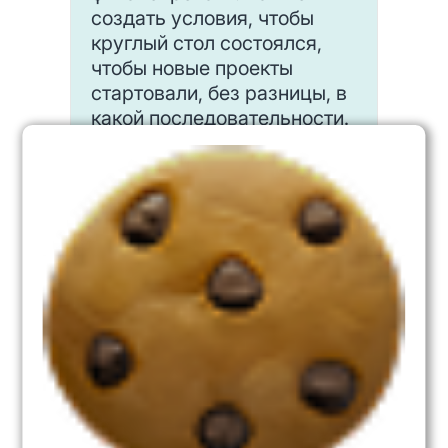
создать условия, чтобы
круглый стол состоялся,
чтобы новые проекты
стартовали, без разницы, в
какой последовательности.
Когда запущены
естественные процессы
саморазвития, они вас
вынесут на верный путь».
Суть здесь — в сломе
административно-
командной системы, при
которой разные менеджеры
проталкивают свои
интересы, не слушая тех,
кто делает реальное дело.
Задавайте вопрос «Как
дать возможность людям