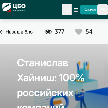
CBO
Каталог
гл
C
A
377
54
Назад в блог
Станислав
Хайниш: 100%
российских
компаний