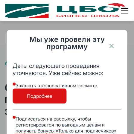
CBO
Каталог
гл
Мы уже провели эту
программу
Авторский онлайн-практикум
Даты следующего проведения
уточняются. Уже сейчас можно:
Стань мастером
Заказать в корпоративном формате
переговоров
Подробнее
за 14 дней
Подписаться на рассылку, чтобы
регистрироватся по выгодным ценам и
Курс: «Мастер переговоров: технология влияния»
получать бонусы «Только для подписчиков»