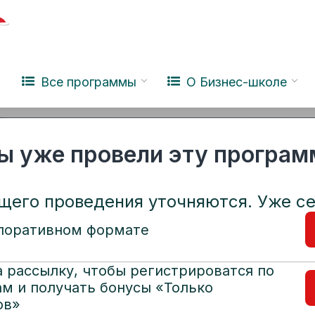
и
Клуб
База знаний
йн-курсы
Молодежная Бизнес Лига
Интеллектуа
Отзывы
Модули MBA
Стоимость
Те
Все программы
О Бизнес-школе
ы уже провели эту програм
его проведения уточняются. Уже с
рпоративном формате
 рассылку, чтобы регистрироватся по
м и получать бонусы «Только
ов»