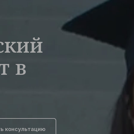
ский
т в
ь консультацию