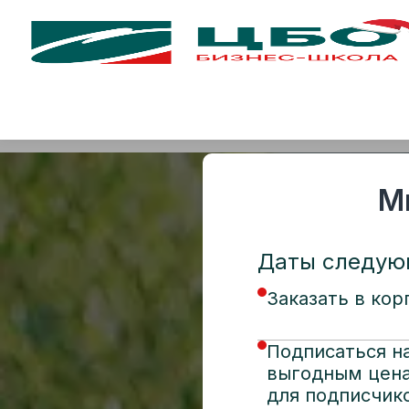
CBO
О нас
Программы
Преподавател
MBA
Корпоративное обучение
Онла
О программе
Для кого
Преподаватели
М
Даты следующ
Заказать в ко
Подписаться на
выгодным цена
для подписчик