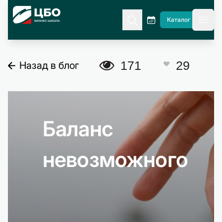
CBO
Каталог
гла
A
171
29
Назад в блог
C
Баланс
невозможного