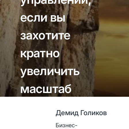
если вы
захотите
кратно
увеличить
масштаб
бизнеса?
Демид Голиков
Бизнес-
16 декабря 2020
3