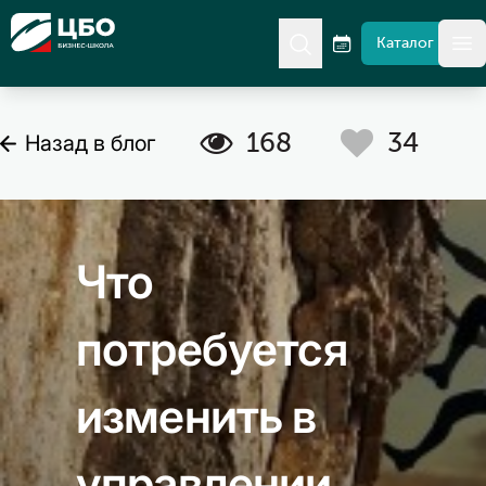
CBO
Каталог
гл
A
C
168
34
Назад в блог
Что
потребуется
изменить в
управлении,