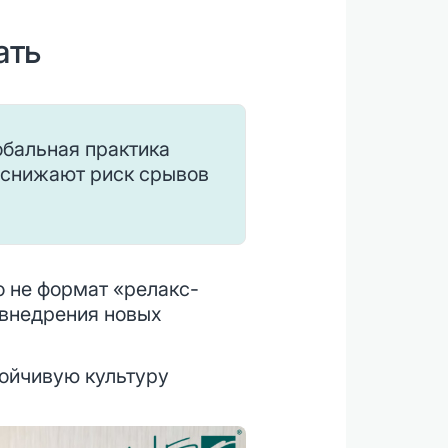
ать
обальная практика
в снижают риск срывов
 не формат «релакс-
 внедрения новых
тойчивую культуру