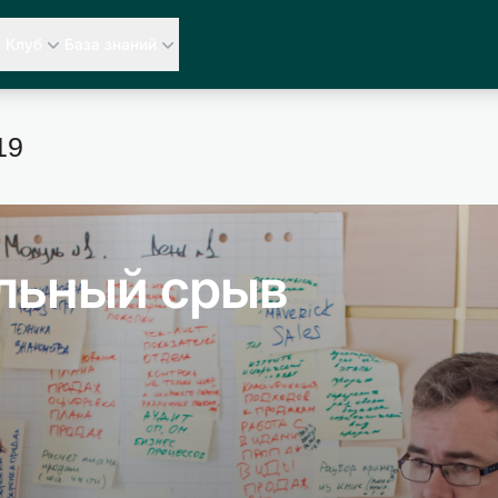
Клуб
База знаний
19
льный срыв