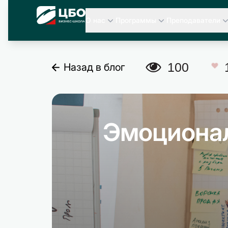
CBO
О нас
Программы
Преподаватели
A
100
Назад в блог
C
Эмоциона