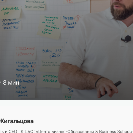
8 мин
Жигальцова
ь и CEO ГК ЦБО: «Центр Бизнес-Образования & Business School»