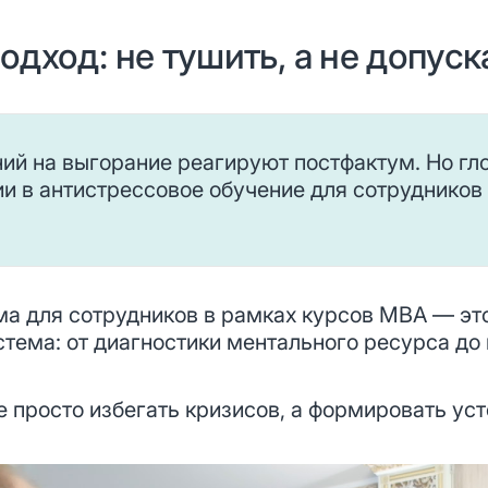
дход: не тушить, а не допуск
ий на выгорание реагируют постфактум. Но гл
ии в антистрессовое обучение для сотруднико
а для сотрудников в рамках курсов MBA — это
стема: от диагностики ментального ресурса до
е просто избегать кризисов, а формировать ус