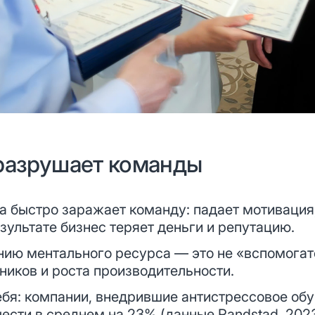
 разрушает команды
а быстро заражает команду: падает мотивация
езультате бизнес теряет деньги и репутацию.
нию ментального ресурса — это не «вспомогат
ников и роста производительности.
ебя: компании, внедрившие антистрессовое обу
чести в среднем на 23% (данные Randstad, 2023