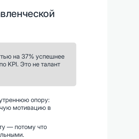
авленческой
стью на 37% успешнее
о KPI. Это не талант
нутреннюю опору:
очую мотивацию в
у — потому что
ильными.