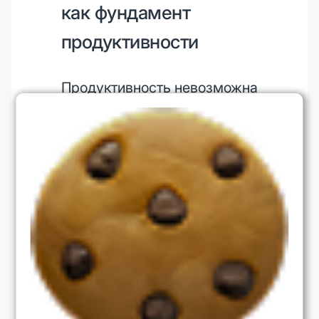
как фундамент
продуктивности
Продуктивность невозможна
без базового навыка
восстановления и
адаптации. Курс по
развитию устойчивости к
стрессу помогает
участникам научиться
управлять своими
ресурсами, выстраивать
здоровый ритм работы и
восстанавливаться после
напряжённых периодов.
Это особенно важно в