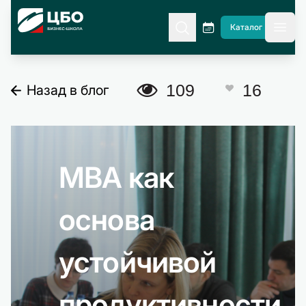
CBO
Каталог
гла
A
109
16
Назад в блог
C
MBA как
основа
устойчивой
продуктивности