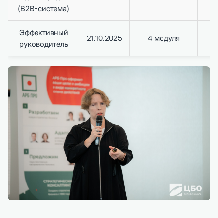
(B2B-система)
Эффективный
Д
21.10.2025
4 модуля
руководитель