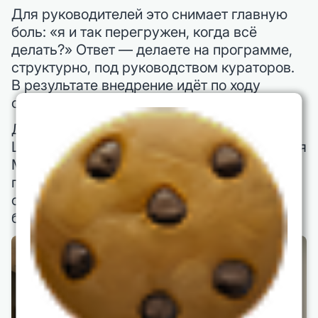
Для руководителей это снимает главную
боль: «я и так перегружен, когда всё
делать?» Ответ — делаете на программе,
структурно, под руководством кураторов.
В результате внедрение идёт по ходу
обучения, а не «когда-нибудь».
Дополнительно — доступ к базе знаний
ЦБО, тьюторы и научные руководители (для
MBA), комьюнити выпускников. Это
поддержка, которая сильно упрощает
сложные решения — от оргизменений до
бюджетных защищ.