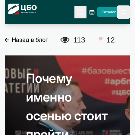
CBO
Каталог
гла
A
113
12
Назад в блог
C
Почему
именно
осенью стоит
пройти