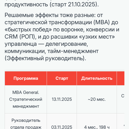
продуктивность (старт 21.10.2025).
Решаемые эффекты тоже разные: от
стратегической трансформации (MBA) до
«быстрых побед» по воронке, конверсии и
CRM (РОП), и до расшивки «узких мест»
управленца — делегирование,
коммуникации, тайм-менеджмент
(Эффективный руководитель).
Программа
Старт
Длительность
MBA General.
Стр
Стратегический
13.11.2025
~20 мес.
менеджмент
Руководитель
До
отдела продаж
03.11.2025
4 мес., 198 ч