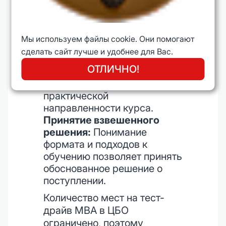
MBA:
Погружение в
образовательный процесс и
общение с участниками
Мы используем файлы cookie. Они помогают
программы.
сделать сайт лучше и удобнее для Вас.
Оценка программы:
ОТЛИЧНО!
Возможность убедиться в
актуальности и
практической
направленности курса.
Принятие взвешенного
решения:
Понимание
формата и подходов к
обучению позволяет принять
обоснованное решение о
поступлении.
Количество мест на тест-
драйв MBA в ЦБО
ограничено, поэтому