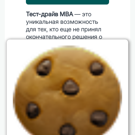
Тест-драйв MBA
— это
уникальная возможность
для тех, кто еще не принял
окончательного решения о
поступлении. В рамках тест-
драйва участники могут
бесплатно пройти
однодневный модуль
программы MBA в
действующей группе,
познакомиться с
преподавателями,
студентами и методиками
обучения.
Преимущества тест-драйва:
Знакомство с атмосферой