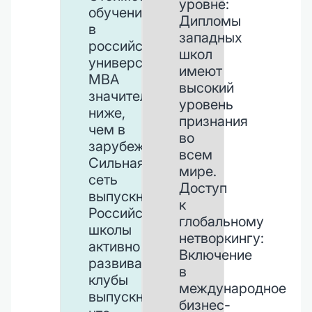
уровне:
обучения
Дипломы
в
западных
российских
школ
университетах
имеют
MBA
высокий
значительно
уровень
ниже,
признания
чем в
во
зарубежных.
всем
Сильная
мире.
сеть
Доступ
выпускников:
к
Российские
глобальному
школы
нетворкингу:
активно
Включение
развивают
в
клубы
международное
выпускников,
бизнес-