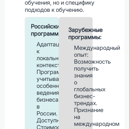
обучения, но и специфику
подходов к обучению.
Российские
Зарубежные
программы:
программы:
Адаптация
Международный
к
опыт:
локальному
Возможность
контексту:
получить
Программы
знания
учитывают
о
особенности
глобальных
ведения
бизнес-
бизнеса
трендах.
в
Признание
России.
на
Доступность:
международном
Стоимость