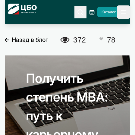
CBO
Каталог
гла
A
372
78
Назад в блог
C
Получить
степень MBA:
путь к
карьерному