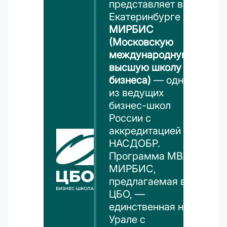
представляет в
Екатеринбурге
МИРБИС
(Московскую
международную
высшую школу
бизнеса)
— одну
из ведущих
бизнес-школ
России с
аккредитацией
НАСДОБР.
Программа MBA
МИРБИС,
предлагаемая в
ЦБО, —
единственная на
Урале с