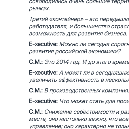
освободились очень большие террито
рынках.
Третий «контейнер» – это передышка
работодателя, и большинство отрасл
возможность для развития бизнеса.
E-xecutive:
Можно ли сегодня спрогно
развития российской экономики?
С.М.:
Это 2014 год. И до этого врем
E-xecutive:
А может ли в сегодняшни
увеличить эффективность в несколь
С.М.:
В производственных компаниях
E-xecutive:
Что может стать для пр
С.М.:
Снижение себестоимости и раз
месте, оно настолько важно, что вс
управление; оно характерно не толь