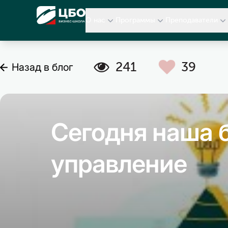
CBO
О нас
Программы
Преподаватели
A
C
241
39
Назад в блог
Сегодня наша 
управление