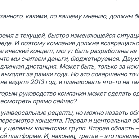
занного, какими, по вашему мнению, должны б
время в текущей, быстро изменяющейся ситуац
еде. И поэтому компания должна возвращаться
тегический концепт, могут быть разработаны на 
 что мы считаем деньги, бюджетируемся. Двух
длинная дистанция. Может быть, только за ис
 выходят за рамки года. Но это совершенно то
е видят» 2013 год, и планировать что-то на та
которым руководство компании может сделать од
ресмотреть прямо сейчас?
 универсальные рецепты, но можно назвать обл
пересмотра концепта. Первая и центральная об
у целевых клиентских групп. Вторая область 
кой платформе. И, наконец, третье – это появл