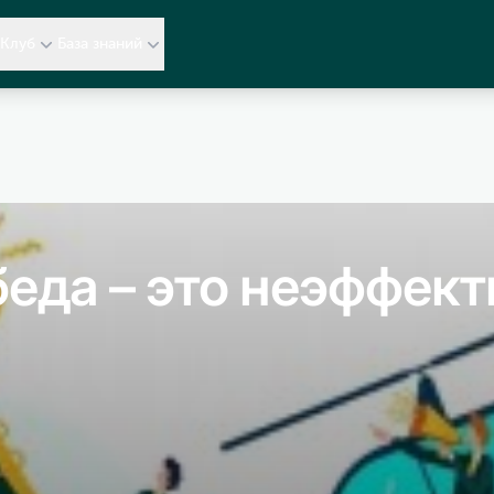
Клуб
База знаний
беда – это неэффек