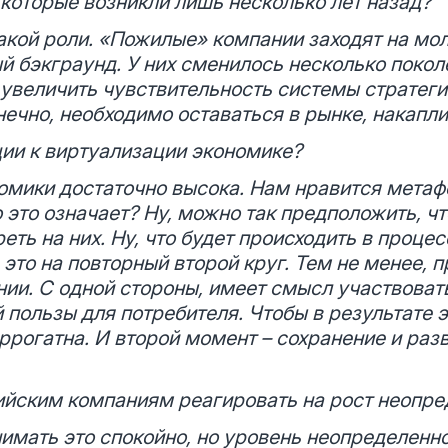
 которые возникли лишь несколько лет назад?
акой роли. «Пожилые» компании заходят на мол
 бэкграунд. У них сменилось несколько поколе
 увеличить чувствительность системы стратег
онечно, необходимо оставаться в рынке, накапли
ции к виртуализации экономике?
мики достаточно высока. Нам нравится метафо
о это означает? Ну, можно так предположить, ч
еть на них. Ну, что будет происходить в проце
 это на повторный второй круг. Тем не менее, 
ии. С одной стороны, имеет смысл участвоват
 пользы для потребителя. Чтобы в результате 
ррогатна. И второй момент – сохранение и раз
ийским компаниям реагировать на рост неопре
имать это спокойно, но уровень неопределенно