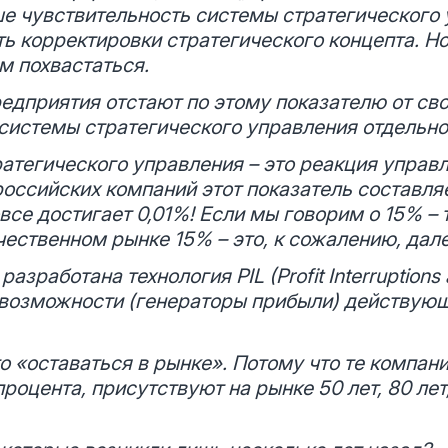
ше чувствительность системы стратегического 
ь корректировки стратегического концепта. Но
м похвастаться.
редприятия отстают по этому показателю от св
системы стратегического управления отдельно
атегического управления – это реакция управл
российских компаний этот показатель составля
овсе достигает 0,01%! Если мы говорим о 15% – 
чественном рынке 15% – это, к сожалению, дал
азработана технология PIL (Profit Interruptions
возможности (генераторы прибыли) действующ
то «оставаться в рынке». Потому что те компан
оцента, присутствуют на рынке 50 лет, 80 лет,