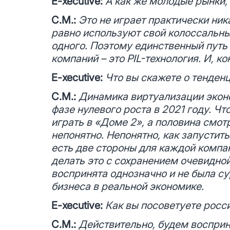
E-xecutive:
А как же молодые рынки,
С.М.:
Это не играет практически ник
равно используют свой колоссальный
одного. Поэтому единственный путь
компаний – это PIL-технология. И, к
E-xecutive:
Что вы скажете о тенден
С.М.:
Динамика виртуализации эконо
фазе нулевого роста в 2021 году. Чт
играть в «Доме 2», а половина смотр
непонятно. Непонятно, как запустить
есть две стороны для каждой компан
делать это с сохранением очевидной
воспринята однозначно и не была су
бизнеса в реальной экономике.
E-xecutive:
Как вы посоветуете росс
С.М.:
Действительно, будем восприн