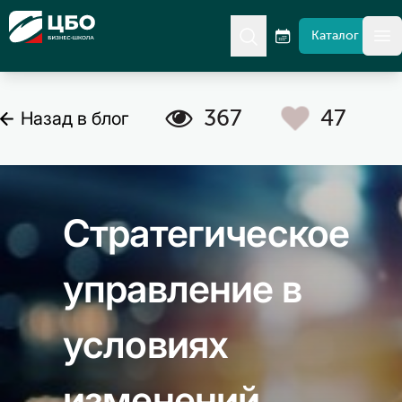
CBO
Каталог
гл
C
A
367
47
Назад в блог
Стратегическое
управление в
условиях
изменений.