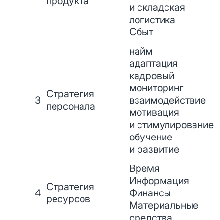
продукта
и складская
логистика
Сбыт
найм
адаптация
кадровый
мониторинг
Стратегия
3
взаимодействие
персонала
мотивация
и стимулирование
обучение
и развитие
Время
Информация
Стратегия
4
Финансы
ресурсов
Материальные
средства