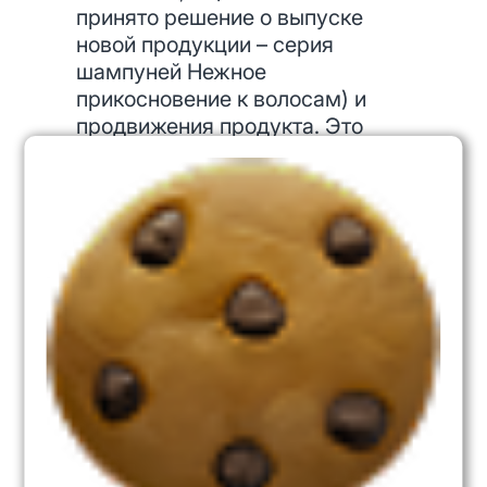
принято решение о выпуске
новой продукции – серия
шампуней Нежное
прикосновение к волосам) и
продвижения продукта. Это
создало основу для
максимального использования
шансов, предоставленных
кризисом, и расширить свое
присутствие на рынке.
Первые три из приведенных в
таблице 1 стратегий – это
фундаментальные или базовые
стратегии, последующие
четыре – сквозные, т.е. они
присутствуют в первых трех.
Следует обратить внимание на