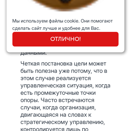
имеющую четыре политики
седьмую стратегию. В данном
случае вообще невозможно
Мы используем файлы cookie. Они помогают
ничего сделать, если
сделать сайт лучше и удобнее для Вас.
отсутствуют четкие
формулировки подкрепленные,
ОТЛИЧНО!
как правило, количественными
данными.
Четкая постановка цели может
быть полезна уже потому, что в
этом случае реализуется
управленческая ситуация, когда
есть промежуточные точки
опоры. Часто встречаются
случаи, когда организация,
двигающаяся на словах к
стратегическому управлению,
контролируется лишь по