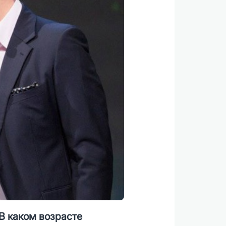
 В каком возрасте