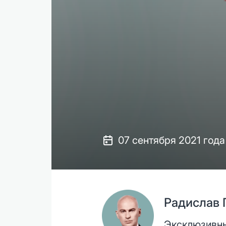
07 сентября 2021 года
Радислав 
Эксклюзивны