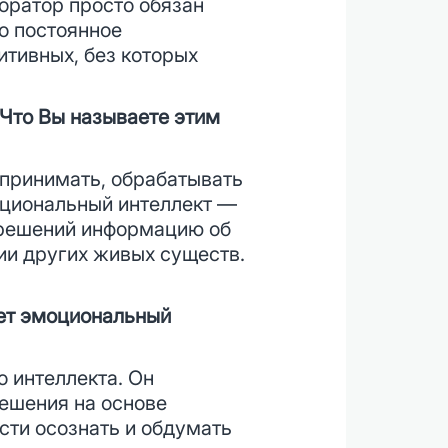
оратор просто обязан
о постоянное
тивных, без которых
 Что Вы называете этим
спринимать, обрабатывать
оциональный интеллект —
 решений информацию об
ии других живых существ.
ает эмоциональный
о интеллекта. Он
ешения на основе
сти осознать и обдумать