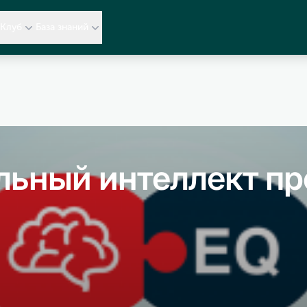
Клуб
База знаний
ьный интеллект пр