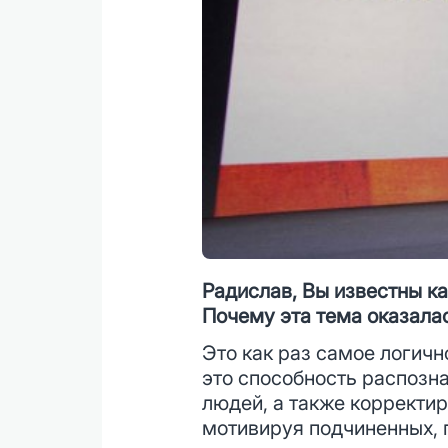
Радислав, Вы известны ка
Почему эта тема оказала
Это как раз самое логич
это способность распозн
людей, а также корректир
мотивируя подчиненных, 