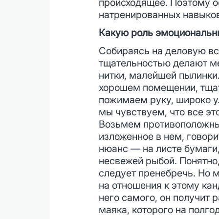
происходящее. Поэтому о
натренированных навыков
Какую роль эмоциональны
Собираясь на деловую вс
тщательностью делают ме
нитки, малейшей пылинки.
хорошем помещении, тщат
пожимаем руку, широко у
мы чувствуем, что все эт
Возьмем противоположный
изложенное в нем, говори
нюанс — на листе бумаги,
несвежей рыбой. Понятно,
следует пренебречь. Но 
на отношения к этому кан
него самого, он получит 
маяка, которого на полго