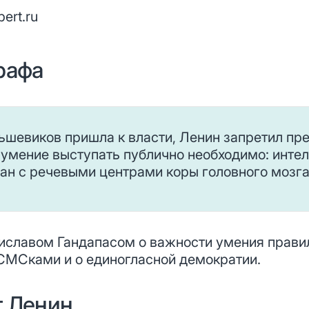
pert.ru
рафа
льшевиков пришла к власти, Ленин запретил пр
умение выступать публично необходимо: интел
ан с речевыми центрами коры головного мозг
иславом Гандапасом о важности умения правил
СМСками и о единогласной демократии.
т Ленин