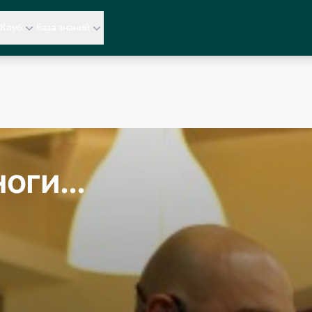
Клуб
База знаний
оги...