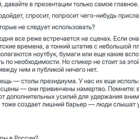
, давайте в презентации только самое главное.
дойдет, спросит, попросит чего-нибудь присла
торые не следует использовать?
дня все реже встречается на сценах. Если она 
етские времена, а тонкий штатив с небольшой 
полагаются ноутбук, бумаги или еще какие всп
ь по необходимости. Но спикер не стоит за этой
ежду ним и публикой ничего нет.
ещь — столы президиума. У нас их еще использ
о сцены — они привинчены намертво. Помните: 
ют дополнительных усилий для удержания внима
н тоже создает лишний барьер — люди слышат у
ры в России?