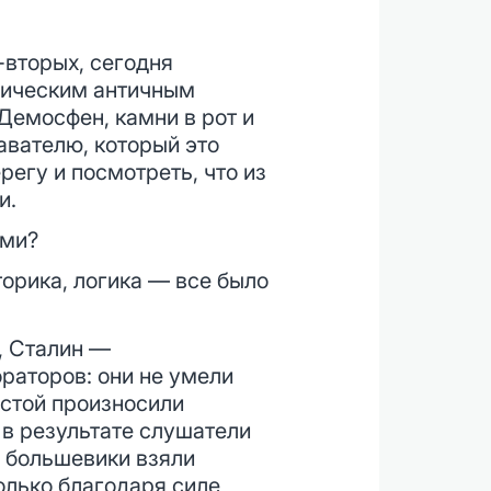
-вторых, сегодня
гическим античным
 Демосфен, камни в рот и
авателю, который это
регу и посмотреть, что из
и.
ями?
торика, логика — все было
, Сталин —
раторов: они не умели
устой произносили
 в результате слушатели
о большевики взяли
олько благодаря силе