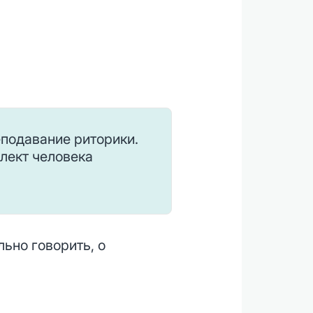
еподавание риторики.
лект человека
а
ьно говорить, о