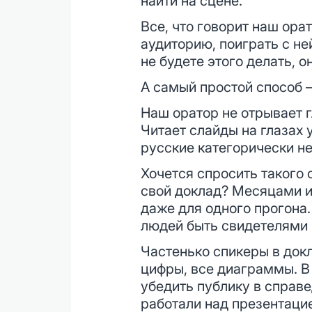
найти на сцене.
Все, что говорит наш ора
аудиторию, поиграть с н
не будете этого делать, о
А самый простой способ
Наш оратор не отрывает г
Читает слайды на глазах 
русские категорически н
Хочется спросить такого 
свой доклад? Месяцами и
даже для одного прогона
людей быть свидетелями 
Частенько спикеры в докл
цифры, все диаграммы. В 
убедить публику в справе
работали над презентаци