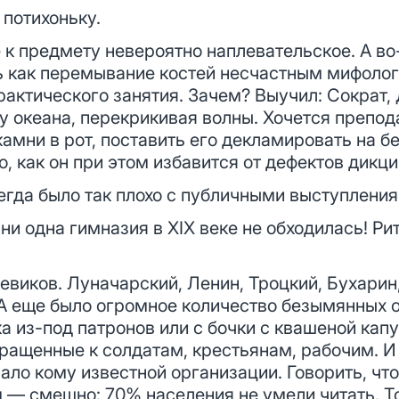
потихоньку.
 к предмету невероятно наплевательское. А во
ь как перемывание костей несчастным мифоло
рактического занятия. Зачем? Выучил: Сократ,
у океана, перекрикивая волны. Хочется препод
камни в рот, поставить его декламировать на бе
о, как он при этом избавится от дефектов дикци
сегда было так плохо с публичными выступлени
ни одна гимназия в XIX веке не обходилась! Ри
виков. Луначарский, Ленин, Троцкий, Бухарин
А еще было огромное количество безымянных о
ика из-под патронов или с бочки с квашеной кап
ращенные к солдатам, крестьянам, рабочим. И
ало кому известной организации. Говорить, чт
м — смешно: 70% населения не умели читать. Т