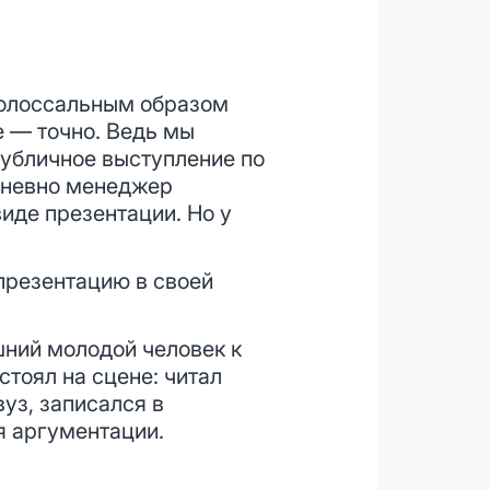
 колоссальным образом
е — точно. Ведь мы
публичное выступление по
едневно менеджер
виде презентации. Но у
презентацию в своей
ний молодой человек к
тоял на сцене: читал
вуз, записался в
я аргументации.