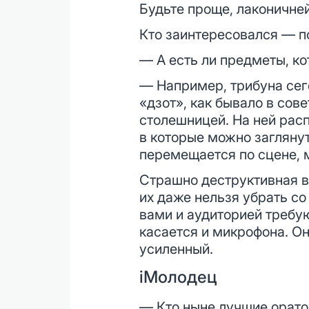
Будьте проще, лаконичней
Кто заинтересовался — по
— А есть ли предметы, ко
— Например, трибуна сего
«дзот», как бывало в сов
столешницей. На ней рас
в которые можно заглянут
перемещается по сцене, м
Страшно деструктивная в
их даже нельзя убрать с
вами и аудиторией требу
касается и микрофона. О
усиленный.
iМолодец
— Кто ныне лучшие орато