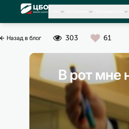
CBO
О нас
Программы
Преподаватели
C
A
303
61
Назад в блог
В рот мне н