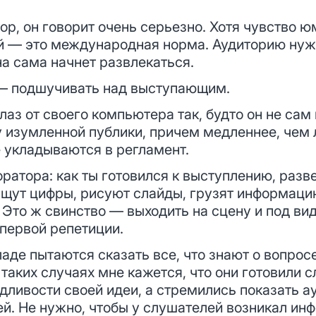
тор, он говорит очень серьезно. Хотя чувство 
ей — это международная норма. Аудиторию нужн
на сама начнет развлекаться.
 — подшучивать над выступающим.
лаз от своего компьютера так, будто он не сам
у изумленной публики, причем медленнее, чем 
е укладываются в регламент.
оратора: как ты готовился к выступлению, разв
щут цифры, рисуют слайды, грузят информацию
. Это ж свинство — выходить на сцену и под в
первой репетиции.
аде пытаются сказать все, что знают о вопросе
таких случаях мне кажется, что они готовили с
дливости своей идеи, а стремились показать а
ей. Не нужно, чтобы у слушателей возникал ин