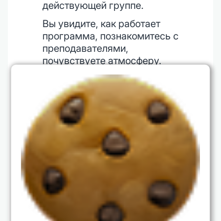
действующей группе.
Вы увидите, как работает
программа, познакомитесь с
преподавателями,
почувствуете атмосферу.
Это безопасный способ
проверить, совпадает ли
ваш запрос с тем, что даёт
школа.
Мест немного, но эффект —
значимый. Тест-драйв
помогает не просто
«попробовать», а начать
путь к восстановлению и
новому профессиональному
этапу.