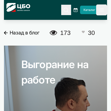
CBO
Каталог
гла
A
173
30
Назад в блог
C
Выгорание на
работе