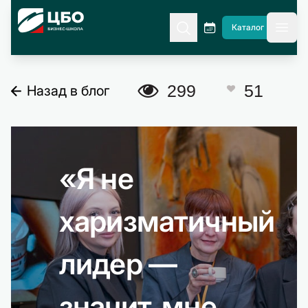
CBO
Каталог
гла
A
299
51
Назад в блог
C
«Я не
харизматичный
лидер —
значит, мне