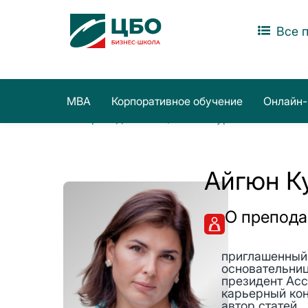
Все 
MBA
Корпоративное обучение
Онлайн-
Все преподаватели
/ Айгюн Курбанова
Айгюн К
О препода
приглашенный
основательни
президент Асс
карьерный кон
автор статей