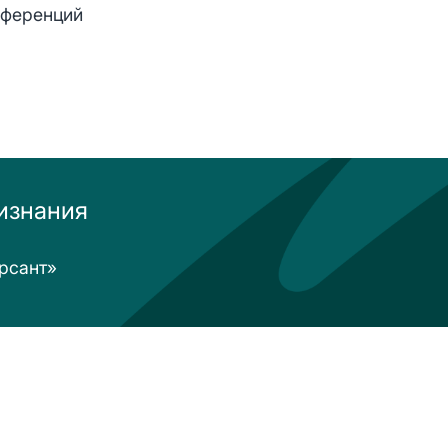
нференций
изнания
рсант»