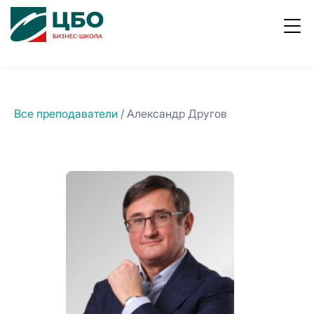
ывы
Работа
8
800
в ЦБО
700
1996
Все преподаватели
/ Александр Другов