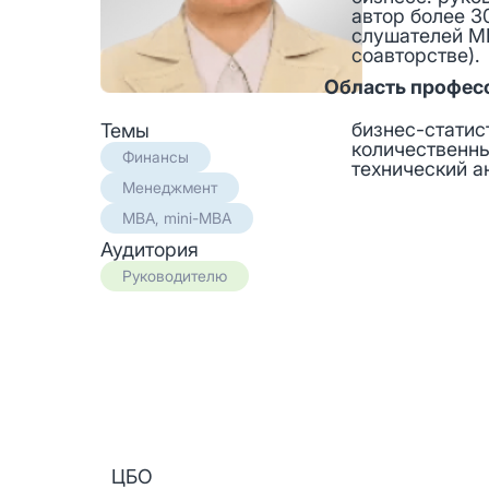
автор более 3
слушателей МВ
соавторстве).
Область профес
бизнес-статис
Темы
количественн
Финансы
технический а
Менеджмент
MBA, mini-MBA
Аудитория
Руководителю
ЦБО