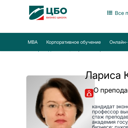
Все 
MBA
Корпоративное обучение
Онлайн-
Все преподаватели
/ Лариса Козарезова
Лариса 
О препода
кандидат экон
профессор вы
стаж препода
академия госу
бизнесе: руко