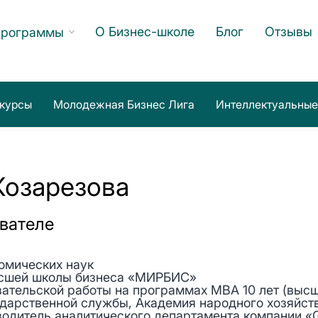
О Бизнес-школе
Блог
Отзывы
программы
курсы
Молодежная Бизнес Лига
Интеллектуальные
Козарезова
вателе
омических наук
сшей школы бизнеса «МИРБИС»
вательской работы на программах МВА 10 лет (выс
дарственной службы, Академия народного хозяйств
водитель аналитического департамента компании «