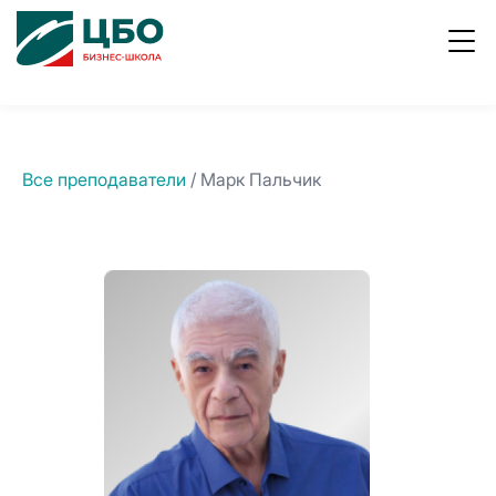
ывы
Работа
8
800
в ЦБО
700
1996
Все преподаватели
/ Марк Пальчик