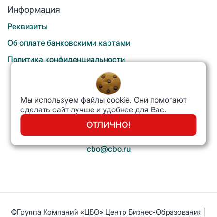
Информация
Реквизиты
Об оплате банковскими картами
Политика конфиденциальности
8 800 700 1996
Звонок бесплатный
Мы используем файлы cookie. Они помогают
сделать сайт лучше и удобнее для Вас.
ОТЛИЧНО!
cbo@cbo.ru
©Группа Компаний «ЦБО» Центр Бизнес-Образования |