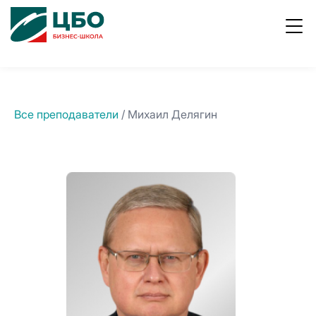
ывы
Работа
8
800
в ЦБО
700
1996
Все преподаватели
/ Михаил Делягин