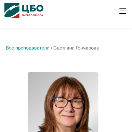
ывы
Работа
8
800
в ЦБО
700
1996
Все преподаватели
/ Светлана Гончарова