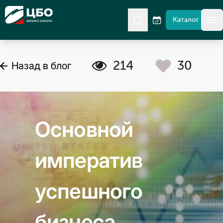
CBO
Каталог
гл
A
C
214
30
Назад в блог
Основной
императив
успешного
бизнеса