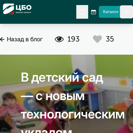
CBO
Каталог
гл
A
C
193
35
Назад в блог
В детский сад
— с новым
технологическим
укладом