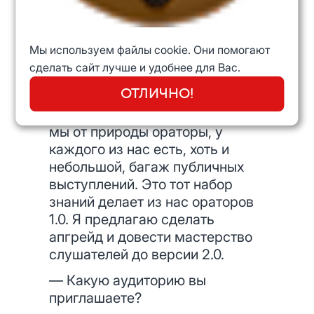
кому-то будет интересен. Порой
для завоевания аудитория
дается всего две-три минуты. И
Мы используем файлы cookie. Они помогают
я хочу дать новому поколению
сделать сайт лучше и удобнее для Вас.
ораторов знания, которых
требует новая реальность.
ОТЛИЧНО!
Еще один важный момент: все
мы от природы ораторы, у
каждого из нас есть, хоть и
небольшой, багаж публичных
выступлений. Это тот набор
знаний делает из нас ораторов
1.0. Я предлагаю сделать
апгрейд и довести мастерство
слушателей до версии 2.0.
— Какую аудиторию вы
приглашаете?