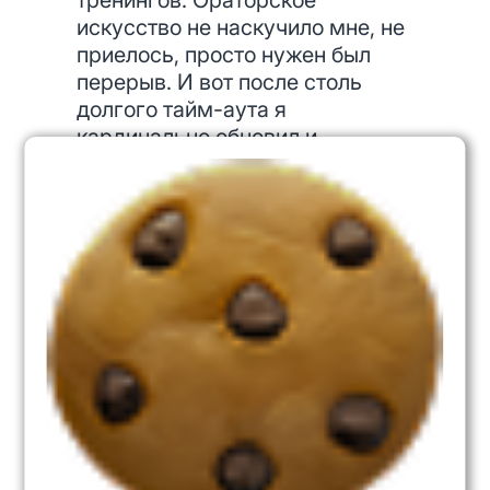
тренингов. Ораторское
искусство не наскучило мне, не
приелось, просто нужен был
перерыв. И вот после столь
долгого тайм-аута я
кардинально обновил и
актуализировал материал своих
тренингов.
— Чуть подробнее о новом в
программе...
Р.Г.:
В мире происходят
стремительные изменения.
Выступления становятся короче
и динамичнее. Концентрация
материала соответствующая.
Трудно представить, что
часовой отчет финдиректора