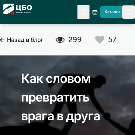
CBO
Каталог
гл
C
A
299
57
Назад в блог
Как словом
превратить
врага в друга