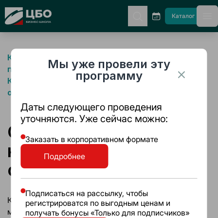
CBO
Каталог
гл
Комплексная Программа подготовки и
Мы уже провели эту
переподготовки
программу
Коммерческих директоров и Руководителей
отделов продаж
Даты следующего проведения
уточняются. Уже сейчас можно:
Система управления
Заказать в корпоративном формате
коммерческим
Подробнее
отделом B2B-продаж
Подписаться на рассылку, чтобы
Курс: "ПРОФЕССИЯ РУКОВОДИТЕЛЬ в цифровом
регистрироватся по выгодным ценам и
мире"
получать бонусы «Только для подписчиков»