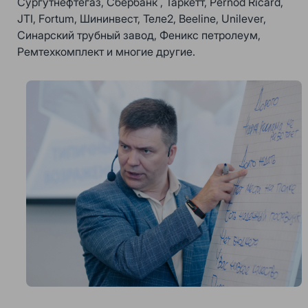
Сургутнефтегаз, Сбербанк , Таркетт, Pernod Ricard,
JTI, Fortum, Шининвест, Теле2, Beeline, Unilever,
Синарский трубный завод, Феникс петролеум,
Ремтехкомплект и многие другие.