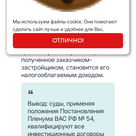
пп.1 п. 2 ст. 146 НК РФ).
Если же квалифицировать
инвестиционный договор в
Мы используем файлы cookie. Они помогают
качестве договора купли-
сделать сайт лучше и удобнее для Вас.
продажи или в качестве
ОТЛИЧНО!
договора подряда, тогда всё
целевое финансирование,
полученное заказчиком-
застройщиком, становится его
налогооблагаемым доходом.
Вывод: суды, применяя
положения Постановления
Пленума ВАС РФ № 54,
квалифицируют все
инвестиционные договоры