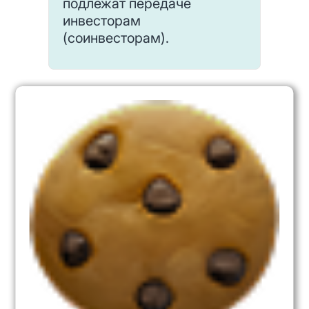
подлежат передаче
инвесторам
(соинвесторам).
В этой связи согласно пп. 14 п. 1
ст. 251 НК РФ не включаются в
состав доходов средства,
аккумулированные на счетах
организации-застройщика
средств дольщиков и (или)
инвесторов. Соответственно,
поскольку полученные
застройщиком денежные
средства носят инвестиционный
характер, они не должны
включаться в налоговую базу
по НДС (пп. 4 п. 3 ст. 39 НК РФ и