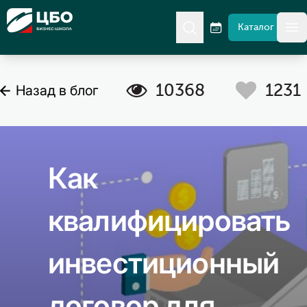
CBO
Каталог
гл
C
A
10368
1231
Назад в блог
Как
квалифицировать
инвестиционный
договор для