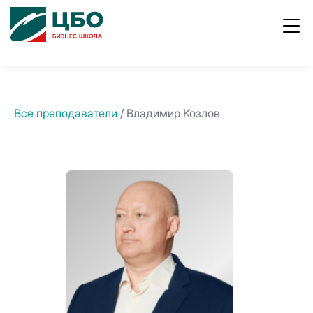
ывы
Работа
8
800
в ЦБО
700
1996
Все преподаватели
/ Владимир Козлов