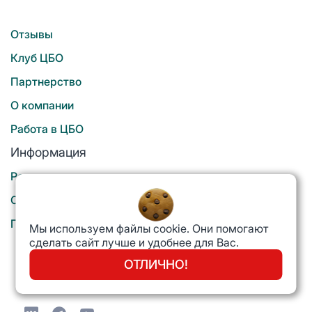
Отзывы
Клуб ЦБО
Партнерство
О компании
Работа в ЦБО
Информация
Реквизиты
Об оплате банковскими картами
Политика конфиденциальности
Мы используем файлы cookie. Они помогают
сделать сайт лучше и удобнее для Вас.
8 800 700 1996
ОТЛИЧНО!
Звонок бесплатный