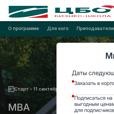
CBO
О нас
Программы
Преподаватели
О программе
Для кого
Преподаватели
М
Даты следующ
Заказать в кор
Старт - 11 сентября 2025
Подписаться на 
выгодным ценам
MBA
для подписчико