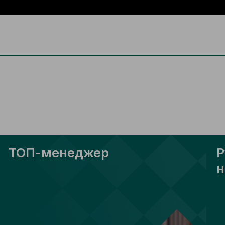
ТОП-менеджер
Р
н